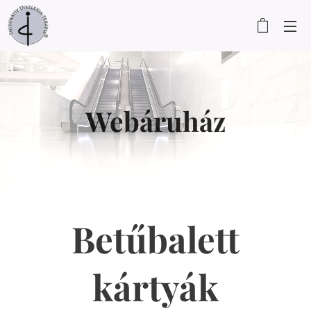
Webáruház
Betűbalett
kártyák