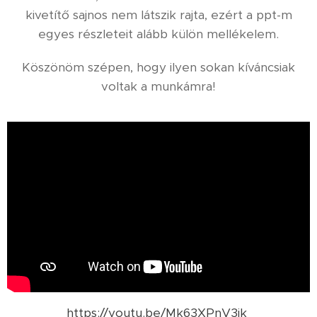
kivetítő sajnos nem látszik rajta, ezért a ppt-m
egyes részleteit alább külön mellékelem.
Köszönöm szépen, hogy ilyen sokan kíváncsiak
voltak a munkámra!
https://youtu.be/Mk63XPnV3jk