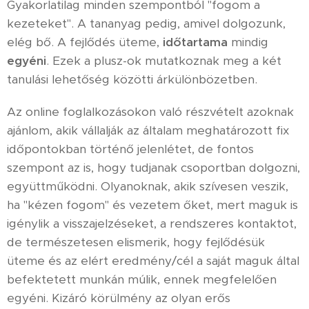
Gyakorlatilag minden szempontból "fogom a
kezeteket". A tananyag pedig, amivel dolgozunk,
elég bő. A fejlődés üteme,
időtartama
mindig
egyéni
. Ezek a plusz-ok mutatkoznak meg a két
tanulási lehetőség közötti árkülönbözetben.
Az online foglalkozásokon való részvételt azoknak
ajánlom, akik vállalják az általam meghatározott fix
időpontokban történő jelenlétet, de fontos
szempont az is, hogy tudjanak csoportban dolgozni,
együttműködni. Olyanoknak, akik szívesen veszik,
ha "kézen fogom" és vezetem őket, mert maguk is
igénylik a visszajelzéseket, a rendszeres kontaktot,
de természetesen elismerik, hogy fejlődésük
üteme és az elért eredmény/cél a saját maguk által
befektetett munkán múlik, ennek megfelelően
egyéni. Kizáró körülmény az olyan erős