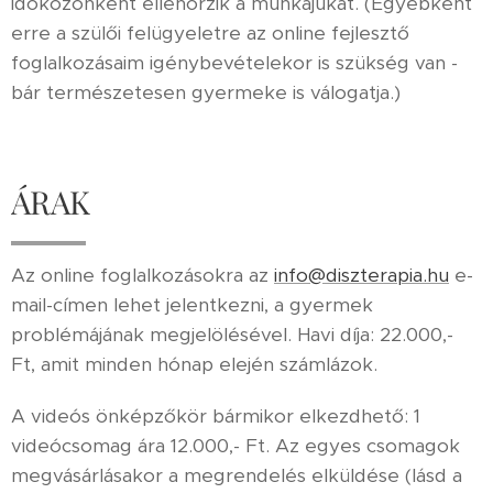
időközönként ellenőrzik a munkájukat. (Egyébként
erre a szülői felügyeletre az online fejlesztő
foglalkozásaim igénybevételekor is szükség van -
bár természetesen gyermeke is válogatja.)
ÁRAK
Az online foglalkozásokra az
info@diszterapia.hu
e-
mail-címen lehet jelentkezni, a gyermek
problémájának megjelölésével. Havi díja: 22.000,-
Ft, amit minden hónap elején számlázok.
A videós önképzőkör bármikor elkezdhető: 1
videócsomag ára 12.000,- Ft. Az egyes csomagok
megvásárlásakor a megrendelés elküldése (lásd a