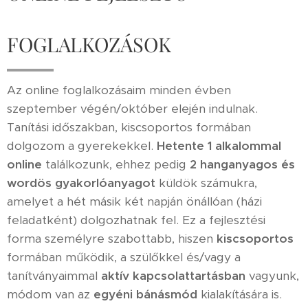
FOGLALKOZÁSOK
Az online foglalkozásaim
minden évben
szeptember végén/október elején indulnak.
Tanítási időszakban, kiscsoportos formában
dolgozom a gyerekekkel.
H
etente 1 alkalommal
online
találkozunk, ehhez pedig
2 hanganyagos és
wordös gyakorlóanyagot
küldök számukra,
amelyet a hét másik két napján önállóan (házi
feladatként) dolgozhatnak fel. Ez a fejlesztési
forma személyre szabottabb, hiszen
kiscsoportos
formában működik, a szülőkkel és/vagy a
tanítványaimmal
aktív kapcsolattartásban
vagyunk,
módom van az
egyéni bánásmód
kialakítására is.