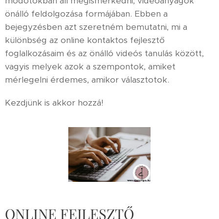
módotokban áll megismerkedni, videóanyagok
önálló feldolgozása formájában. Ebben a
bejegyzésben azt szeretném bemutatni, mi a
különbség az online kontaktos fejlesztő
foglalkozásaim és az önálló videós tanulás között,
vagyis melyek azok a szempontok, amiket
mérlegelni érdemes, amikor választotok.
Kezdjünk is akkor hozzá!
ONLINE FEJLESZTŐ