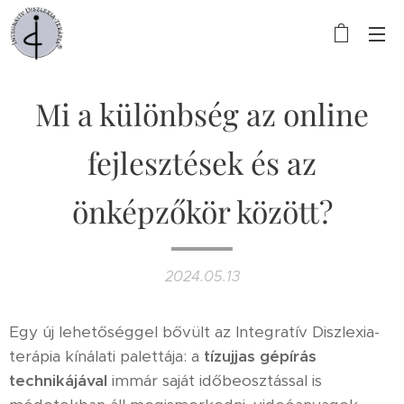
Mi a különbség az online
fejlesztések és az
önképzőkör között?
2024.05.13
Egy új lehetőséggel bővült az Integratív Diszlexia-
terápia kínálati palettája: a
tízujjas gépírás
technikájával
immár saját időbeosztással is