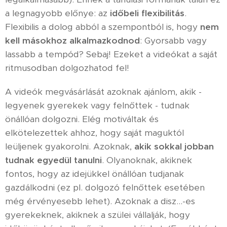
a legnagyobb előnye: az
i
dőbeli flexibilitás
.
Flexibilis a dolog abból a szempontból is, hogy
nem
kell másokhoz alkalmazkodnod
: Gyorsabb vagy
lassabb a tempód? Sebaj! Ezeket a videókat a saját
ritmusodban dolgozhatod fel!
A videók megvásárlását azoknak ajánlom, akik -
legyenek gyerekek vagy felnőttek - tudnak
önállóan dolgozni. Elég motiváltak és
elkötelezettek ahhoz, hogy saját maguktól
leüljenek gyakorolni. Azoknak,
akik sokkal jobban
tudnak egyedül tanulni
. Olyanoknak, akiknek
fontos, hogy az idejükkel önállóan tudjanak
gazdálkodni (ez pl. dolgozó felnőttek esetében
még érvényesebb lehet). Azoknak a disz...-es
gyerekeknek, akiknek a szülei vállalják, hogy