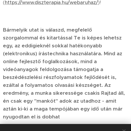
(
https://www.diszterapia.hu/webaruhaz/
)!
Bármelyik utat is válaszd, megfelelő
szorgalommal és kitartással Te is képes lehetsz
egy, az eddigieknél sokkal hatékonyabb
(elektronikus) írástechnika használatára. Mind az
online fejlesztő foglalkozások, mind a
videóanyagok feldolgozása támogatja a
beszédészlelési részfolyamatok fejlődését is,
ezáltal a folyamatos olvasási készséget. Az
eredmény, a munka sikeressége csakis Rajtad áll,
én csak egy "mankót" adok az utadhoz - amit
aztán ki-ki a maga tempójában egy idő után már
nyugodtan el is dobhat
😉👌