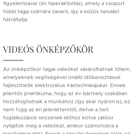
figyelemzavar (és hiperaktivitás), amely a csoport
többi tagja számára zavaró, így a közös tanulást
hátráltatja.
VIDEÓS ÖNKÉPZŐKÖR
Az önképzőkör
tagjai videókat vásárolhatnak tőlem,
amelyeknek segítségével önálló időbeosztással
fejleszthetik elektronikus írástechnikájukat. Ennek
jelentős praktikuma, hogy az év bármely szakában
hozzáfoghatnak a munkához (így akár nyáron is), ez
nem függ az én jelenlétemtől, illetve a heti
foglalkozások sincsenek időhöz kötve (akkor
nyitjátok meg a videókat, amikor számotokra a
legalkalmasabb). Ennek a tanulási formának talán ez