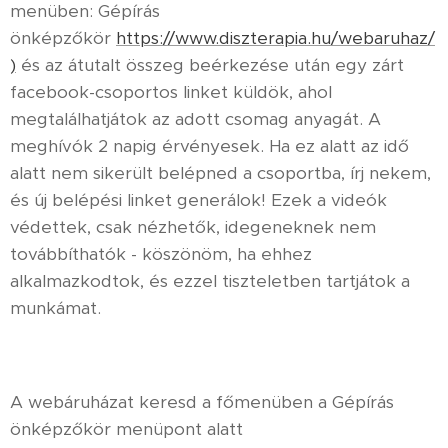
menüben: Gépírás
önképzőkör
https://www.diszterapia.hu/webaruhaz/
)
és az átutalt összeg beérkezése után egy zárt
facebook-csoportos linket küldök, ahol
megtalálhatjátok az adott csomag anyagát. A
meghívók 2 napig érvényesek. Ha ez alatt az idő
alatt nem sikerült belépned a csoportba, írj nekem,
és új belépési linket generálok! Ezek a videók
védettek, csak nézhetők, idegeneknek nem
továbbíthatók - köszönöm, ha ehhez
alkalmazkodtok, és ezzel tiszteletben tartjátok a
munkámat.
A webáruházat keresd a főmenüben a Gépírás
önképzőkör menüpont alatt