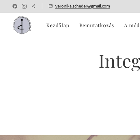
veronika.scheder@gmail.com
Kezdőlap
Bemutatkozás
A mód
Integ