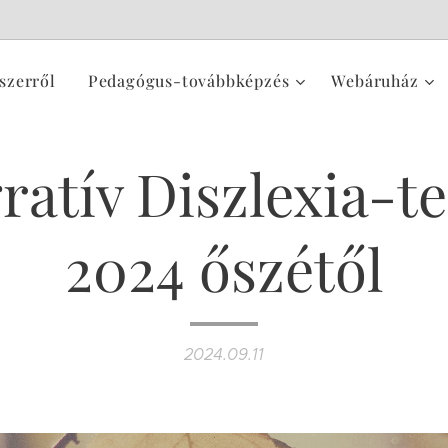
szerről
Pedagógus-továbbképzés
Webáruház
ratív Diszlexia-t
2024 őszétől
2024.09.11