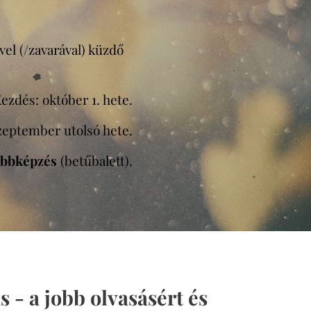
vel (/zavarával) küzdő
ezdés: október 1. hete.
szeptember utolsó hete.
ábbképzés
(betűbalett).
s - a jobb olvasásért és