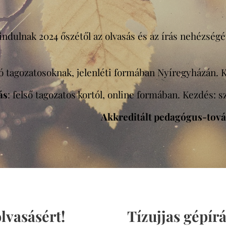
indulnak 2024 őszétől az olvasás és az írás nehézségé
só tagozatosoknak, jelenléti formában Nyíregyházán. K
ás
: felső tagozatos kortól, online formában. Kezdés: 
Akkreditált pedagógus-tov
olvasásért!
Tízujjas gépírá