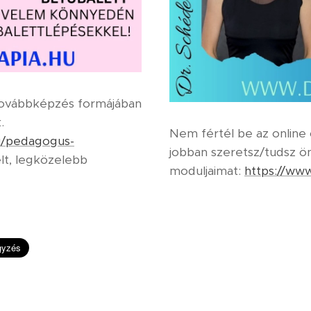
továbbképzés formájában
.
Nem fértél be az onlin
hu/pedagogus-
jobban szeretsz/tudsz ön
lt, legközelebb
moduljaimat:
https://www