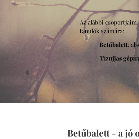
Az alábbi csoportjaim 
tanulók számára:
Betűbalett
: al
Tízujjas gépír
Betűbalett - a jó 