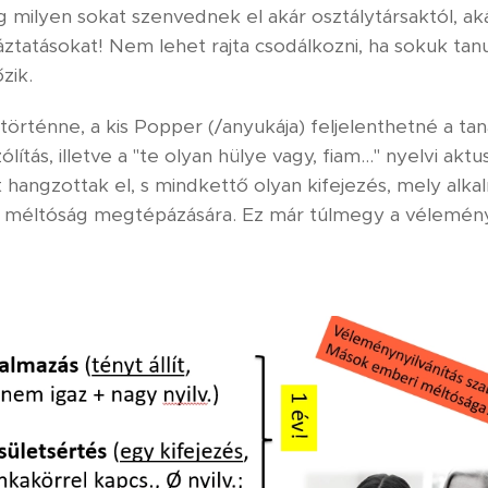
milyen sokat szenvednek el akár osztálytársaktól, akár
tatásokat! Nem lehet rajta csodálkozni, ha sokuk tanu
őzik.
örténne, a kis Popper (/anyukája) feljelenthetné a tan
lítás, illetve a "te olyan hülye vagy, fiam..." nyelvi ak
t hangzottak el, s mindkettő olyan kifejezés, mely alka
i méltóság megtépázására. Ez már túlmegy a vélemény