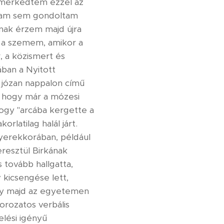
smerkedtem ezzel az
magam sem gondoltam
snak érzem majd újra
l a szemem, amikor a
, a közismert és
ában a Nyitott
 józan nappalon című
a, hogy már a mózesi
hogy "arcába kergette a
latilag halál járt.
gyerekkorában, például
eresztül Birkának
s tovább hallgatta,
kicsengése lett,
ogy majd az egyetemen
orozatos verbális
elési igényű