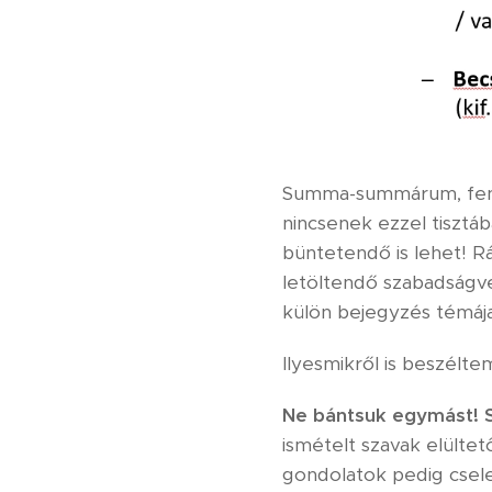
Summa-summárum, fenti
nincsenek ezzel tisztáb
büntetendő is lehet! R
letöltendő szabadságve
külön bejegyzés témája
Ilyesmikről is beszélt
Ne bántsuk egymást! 
ismételt szavak elülte
gondolatok pedig csele