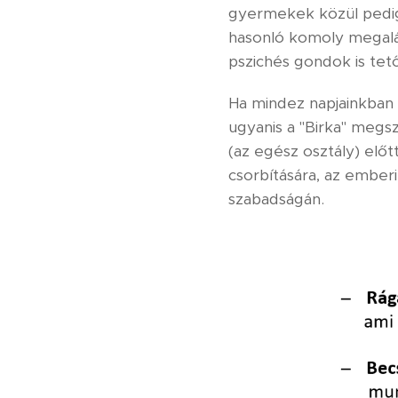
gyermekek közül pedig 
hasonló komoly megaláz
pszichés gondok is tet
Ha mindez napjainkban t
ugyanis a "Birka" megszó
(az egész osztály) előt
csorbítására, az ember
szabadságán.