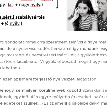
 gondolataimmal arra szeretném felhívni a figyelmet
an, de a nyelvi viselkedés (ha valamit így mondunk, va
ágalmazásért és becsületsértésért 1 év, a gyűlöletbes
sztés is kiszabható. (A gyűlöletbeszéd megint egy má
 lehetne.)
em ezen az ismeretterjesztő nyelvészeti előadáson.
Sehogy, semmilyen körülmények között!
Szavakkal se
tődnek, egy idő után egyre mélyebb érzéseket, az érz
kedeteket szülnek... (És az amerikai iskolapéldákig 