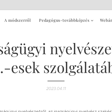
A módszerről
Pedagógus-továbbképzés
Webá
ságügyi nyelvésze
..-esek szolgálatá
2023.04.11
igazságügyi nyelvészetről, az igazságügyi nyelvész szaké