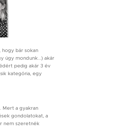
, hogy bár sokan
gy úgy mondunk...) akár
zédért pedig akár 3 év
sik kategória, egy
. Mert a gyakran
ések gondolatokat, a
már nem szeretnék