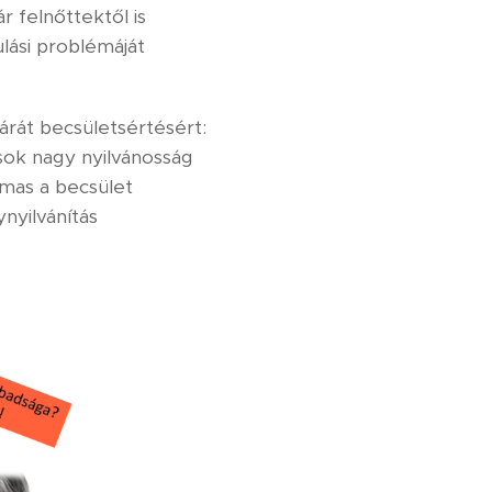
 felnőttektől is
lási problémáját
árát becsületsértésért:
tusok nagy nyilvánosság
lmas a becsület
nyilvánítás