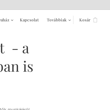
ruház
Kapcsolat
Továbbiak
Kosár
t - a
ban is
rtők munkájáról