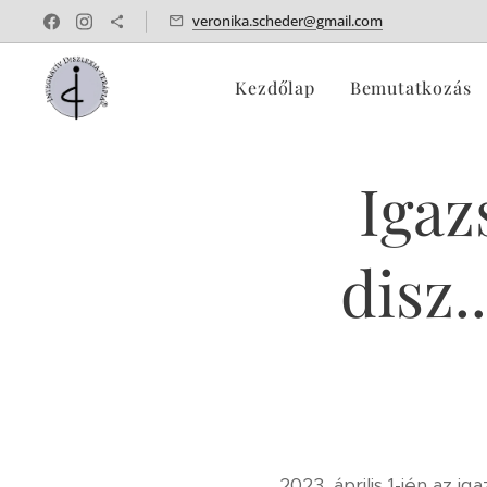
veronika.scheder@gmail.com
Kezdőlap
Bemutatkozás
Igaz
disz.
2023. április 1-jén az 