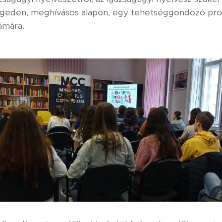
egeden, meghívásos alapon, egy tehetséggondozó pro
zámára.