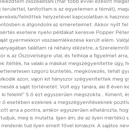
lkezdtem összeállítani (már több évvel ezelőtt megi
i területtel, tanítottam is az egyetemen a témát), 
yerekek/felnőttek helyzetével kapcsolatban is haszno
ntösben is átgondolni az ismereteimet. Akkor nyílt fe
sértés eseteire nyelvi példákat keresve Popper Péter
saját gyermekkori visszaemlékezése került elém. Valój
anyagában találtam rá néhány idézetre, a Szerelemről
r is az Ószövetségre utal, és felhívja a figyelmet arr
ek ítélték, ha valaki a másikat megszégyenítette úgy, 
rettenetesen szigorú büntetés, megkövezés, tehát gyakor
olkodik azon, vajon kit hányszor szégyenítettek meg 
lmeséli a saját történetét. Volt egy tanára, aki 8 éven k
e ki felelni!" S ő ezt egyszerűen megszokta... Kiment, é
Az ő esetében ezeknek a megszégyenítéseknek pozitív 
tott arra a pontra, amikor egyszerűen elhatározta, h
 tudjuk, meg is mutatta. Igen ám, de az ilyen mértékű s
indenki tud ilyen emelt fővel kimászni. A sajátos nev