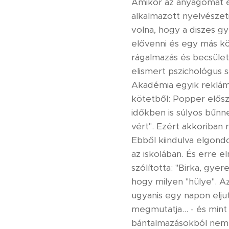
Amikor az anyagomat e
alkalmazott nyelvészet
volna, hogy a diszes g
elővenni és egy más kö
rágalmazás és becsület
elismert pszichológus 
Akadémia egyik reklám
kötetből: Popper előszö
időkben is súlyos bűnn
vért". Ezért akkoriban 
Ebből kiindulva elgond
az iskolában. És erre e
szólította: "Birka, gyer
hogy milyen "hülye". 
ugyanis egy napon elju
megmutatja... - és mint
bántalmazásokból nem m