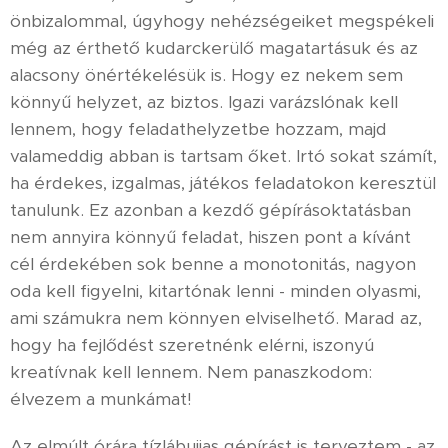
önbizalommal, úgyhogy nehézségeiket megspékeli
még az érthető kudarckerülő magatartásuk és az
alacsony önértékelésük is. Hogy ez nekem sem
könnyű helyzet, az biztos. Igazi varázslónak kell
lennem, hogy feladathelyzetbe hozzam, majd
valameddig abban is tartsam őket. Irtó sokat számít,
ha érdekes, izgalmas, játékos feladatokon keresztül
tanulunk. Ez azonban a kezdő gépírásoktatásban
nem annyira könnyű feladat, hiszen pont a kívánt
cél érdekében sok benne a monotonitás, nagyon
oda kell figyelni, kitartónak lenni - minden olyasmi,
ami számukra nem könnyen elviselhető. Marad az,
hogy ha fejlődést szeretnénk elérni, iszonyú
kreatívnak kell lennem. Nem panaszkodom:
élvezem a munkámat!
Az elmúlt órára tízlábujjas gépírást is terveztem - az