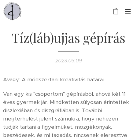
Tíz(láb)ujjas gépírás
2023.03.09
Avagy: A módszertani kreativitás határai...
Van egy kis "csoportom" gépírásból, ahová két 11
éves gyermek jár. Mindketten súlyosan érintettek
diszlexiában és diszgráfiában is. További
megterhelést jelent számukra, hogy nehezen
tudják tartani a figyelmüket, mozgékonyak,
beszédesek, és mi tagadás, nincsenek eleresztve