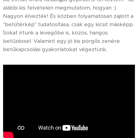
alábbi kis felvételen megmutatom, hogyan :)
Nagyon élvezték! És közben folyamatosan zajlott a
"betűtérkép" tudatosítása, csak egy kicsit másképp.
Sokat írtunk a levegőbe is, közös, hangos
betűzéssel. Valamint egy jó kis pörgős zenére
betűkapcsolási gyakorlatokat végeztünk.