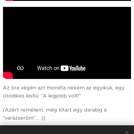
Az óra végén azt mondta nekem az egyikük, egy
ötödikes kisfiú: "A legjobb volt!"
(Azért remélem, még kitart egy darabig a
"varázserőm"... :))